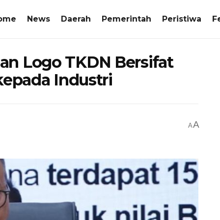
ome
News
Daerah
Pemerintah
Peristiwa
F
an Logo TKDN Bersifat
kepada Industri
A
A