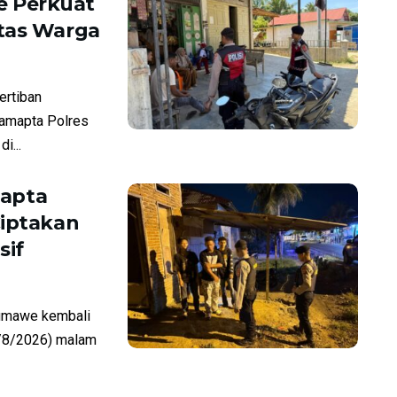
e Perkuat
itas Warga
rtiban
Samapta Polres
i...
mapta
Ciptakan
sif
umawe kembali
7/8/2026) malam