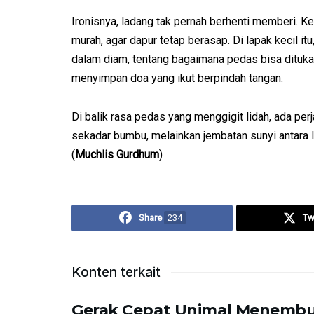
Ironisnya, ladang tak pernah berhenti memberi. K
murah, agar dapur tetap berasap. Di lapak kecil itu
dalam diam, tentang bagaimana pedas bisa dituka
menyimpan doa yang ikut berpindah tangan.
Di balik rasa pedas yang menggigit lidah, ada per
sekadar bumbu, melainkan jembatan sunyi antara l
(
Muchlis Gurdhum
)
Share
234
Tw
Konten terkait
Gerak Cepat Unimal Menembus