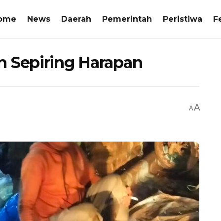
ome
News
Daerah
Pemerintah
Peristiwa
F
n Sepiring Harapan
A
A