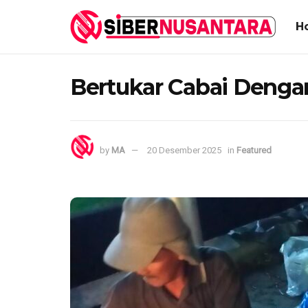
H
Bertukar Cabai Denga
by
MA
20 Desember 2025
in
Featured