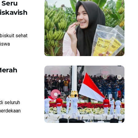
a Seru
iskavish
biskuit sehat
siswa
Merah
di seluruh
merdekaan