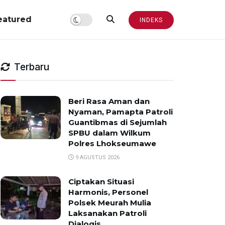
eatured
INDEKS
Terbaru
Beri Rasa Aman dan
Nyaman, Pamapta Patroli
Guantibmas di Sejumlah
SPBU dalam Wilkum
Polres Lhokseumawe
9 AGUSTUS 2026
Ciptakan Situasi
Harmonis, Personel
Polsek Meurah Mulia
Laksanakan Patroli
Dialogis