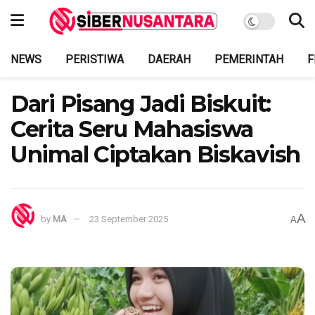
NEWS
PERISTIWA
DAERAH
PEMERINTAH
F
Dari Pisang Jadi Biskuit:
Cerita Seru Mahasiswa
Unimal Ciptakan Biskavish
A
by
MA
23 September 2025
A