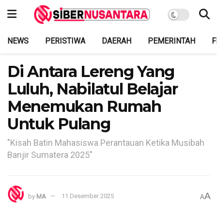
NEWS
PERISTIWA
DAERAH
PEMERINTAH
F
Di Antara Lereng Yang
Luluh, Nabilatul Belajar
Menemukan Rumah
Untuk Pulang
"Kisah Batin Mahasiswa Perantauan Ketika Musibah
Banjir Sumatera 2025"
A
by
MA
11 Desember 2025
A