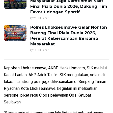
Masyarakat Jaga Kamtibmas Saat
Final Piala Dunia 2026, Dukung Tim
Favorit dengan Sportif
20 JULI 2026
Polres Lhokseumawe Gelar Nonton
Bareng Final Piala Dunia 2026,
Pererat Kebersamaan Bersama
Masyarakat
19 JULI 2026
Kapolres Lhokseumawe, AKBP Henki Ismanto, SIK melalui
Kasat Lantas, AKP Adek Taufik, SIK mengatakan, selain di
lokasi itu, strong poin juga dilaksanakan di Simpang Taman
Riyadhah Kota Lhokseumawe, kegiatan ini melibatkan
personel piket regu C pos pelayanan Ops Ketupat
Seulawah.
“Strong poin atau pengaturan lalu lintas ini sebagai upaya