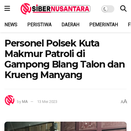
NEWS
PERISTIWA
DAERAH
PEMERINTAH
F
Personel Polsek Kuta
Makmur Patroli di
Gampong Blang Talon dan
Krueng Manyang
A
by
MA
13 Mei 2023
A