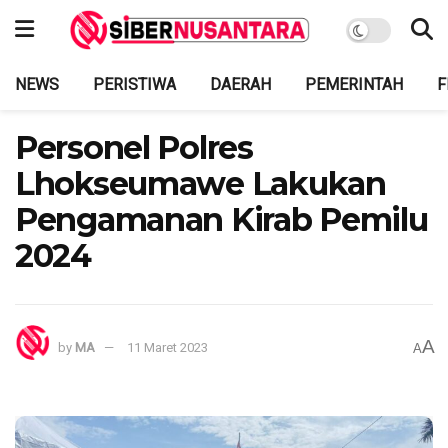
NEWS
PERISTIWA
DAERAH
PEMERINTAH
F
Personel Polres
Lhokseumawe Lakukan
Pengamanan Kirab Pemilu
2024
A
by
MA
11 Maret 2023
A