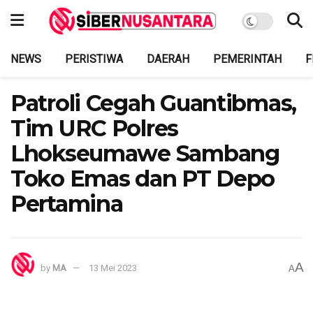
NEWS
PERISTIWA
DAERAH
PEMERINTAH
F
Patroli Cegah Guantibmas,
Tim URC Polres
Lhokseumawe Sambang
Toko Emas dan PT Depo
Pertamina
A
by
MA
13 Mei 2023
A