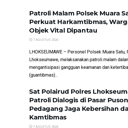
Patroli Malam Polsek Muara S
Perkuat Harkamtibmas, Warg
Objek Vital Dipantau
7 AGUSTUS 2026
LHOKSEUMAWE – Personel Polsek Muara Satu, 
Lhokseumawe, melaksanakan patroli malam dala
mengantisipasi gangguan keamanan dan ketertib
(guantibmas)...
Sat Polairud Polres Lhokseu
Patroli Dialogis di Pasar Puson
Pedagang Jaga Kebersihan d
Kamtibmas
7 AGUSTUS 2026