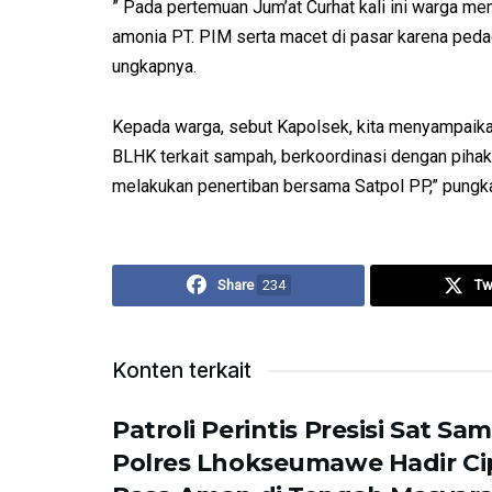
” Pada pertemuan Jum’at Curhat kali ini warga m
amonia PT. PIM serta macet di pasar karena pedag
ungkapnya.
Kepada warga, sebut Kapolsek, kita menyampaika
BLHK terkait sampah, berkoordinasi dengan pihak 
melakukan penertiban bersama Satpol PP,” pungk
Share
234
Tw
Konten terkait
Patroli Perintis Presisi Sat Sa
Polres Lhokseumawe Hadir C