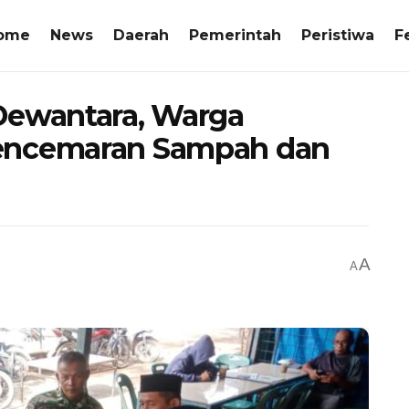
ome
News
Daerah
Pemerintah
Peristiwa
F
Dewantara, Warga
encemaran Sampah dan
A
A