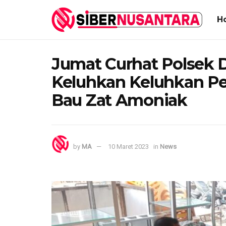
H
Jumat Curhat Polsek 
Keluhkan Keluhkan P
Bau Zat Amoniak
by
MA
10 Maret 2023
in
News