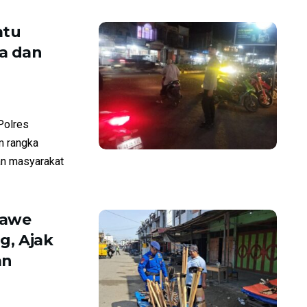
atu
a dan
Polres
m rangka
an masyarakat
mawe
g, Ajak
an