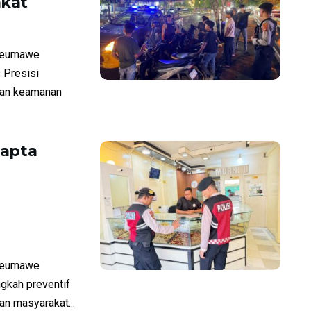
akat
seumawe
 Presisi
uan keamanan
mapta
seumawe
ngkah preventif
n masyarakat...