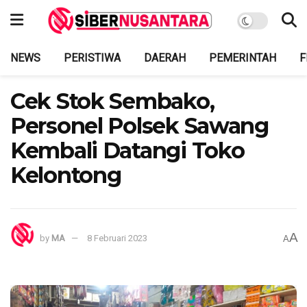
NEWS
PERISTIWA
DAERAH
PEMERINTAH
F
Cek Stok Sembako,
Personel Polsek Sawang
Kembali Datangi Toko
Kelontong
A
by
MA
8 Februari 2023
A