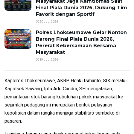
Masyarakat Jaga Kamtibmas Saat
Final Piala Dunia 2026, Dukung Tim
Favorit dengan Sportif
20 JULI 2026
Polres Lhokseumawe Gelar Nonton
Bareng Final Piala Dunia 2026,
Pererat Kebersamaan Bersama
Masyarakat
19 JULI 2026
Kapolres Lhokseumawe, AKBP Henki Ismanto, SIK melalui
Kapolsek Sawang, Iptu Ade Candra, SH mengatakan,
pemantauan stok barang kebutuhan pokok masyarakat ke
sejumlah pedagang ini merupakan bentuk pelayanan
kepolisian dalam rangka menjaga stabilitas sembako di
pasaran.
Lanjutnya, barang yang dicek personel yakni, beras, gula