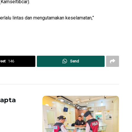
(Kamseltibcar).
berlalu lintas dan mengutamakan keselamatan,”
eet
146
Send
mapta