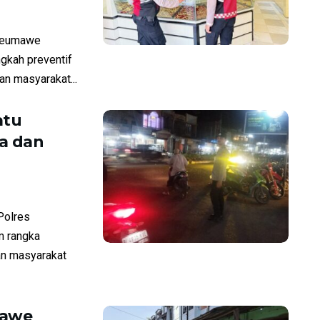
seumawe
ngkah preventif
n masyarakat...
atu
a dan
Polres
m rangka
an masyarakat
mawe