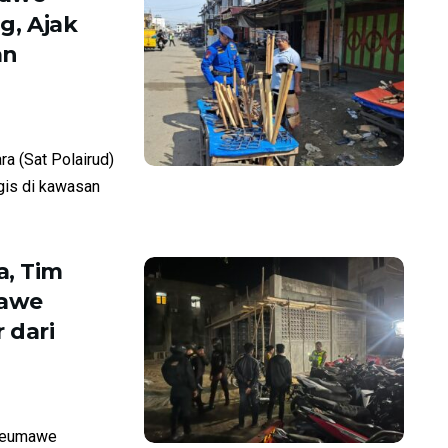
g, Ajak
an
a (Sat Polairud)
gis di kawasan
, Tim
mawe
 dari
seumawe