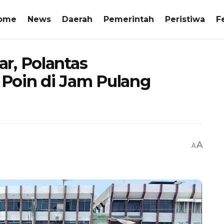
ome
News
Daerah
Pemerintah
Peristiwa
F
r, Polantas
Poin di Jam Pulang
A
A