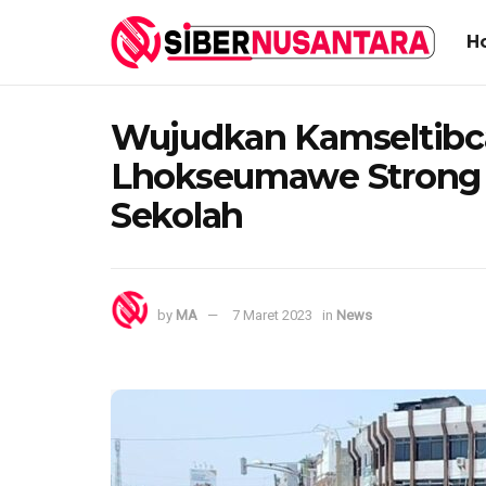
H
Wujudkan Kamseltibca
Lhokseumawe Strong 
Sekolah
by
MA
7 Maret 2023
in
News