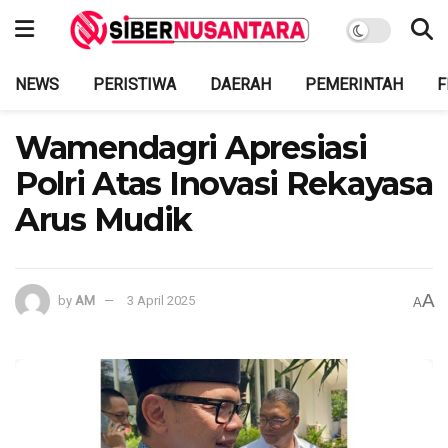
NEWS
PERISTIWA
DAERAH
PEMERINTAH
F
Wamendagri Apresiasi
Polri Atas Inovasi Rekayasa
Arus Mudik
A
by
AM
3 April 2025
A