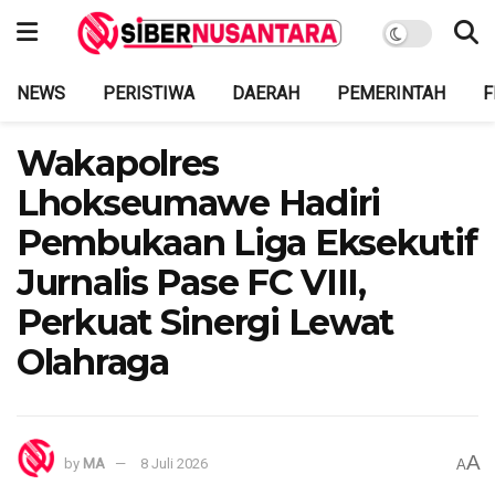
NEWS
PERISTIWA
DAERAH
PEMERINTAH
F
Wakapolres
Lhokseumawe Hadiri
Pembukaan Liga Eksekutif
Jurnalis Pase FC VIII,
Perkuat Sinergi Lewat
Olahraga
A
by
MA
8 Juli 2026
A