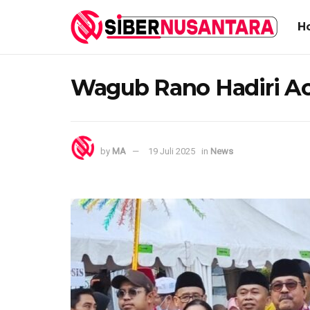
H
Wagub Rano Hadiri Ac
by
MA
19 Juli 2025
in
News