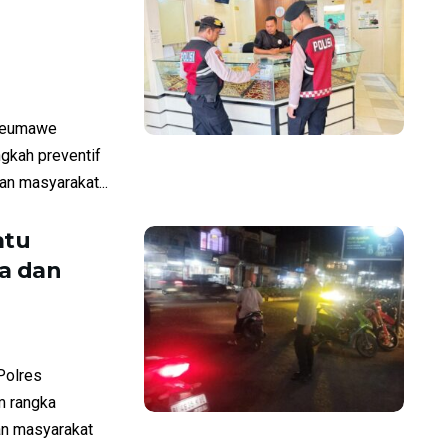
seumawe
ngkah preventif
n masyarakat...
atu
a dan
Polres
m rangka
an masyarakat