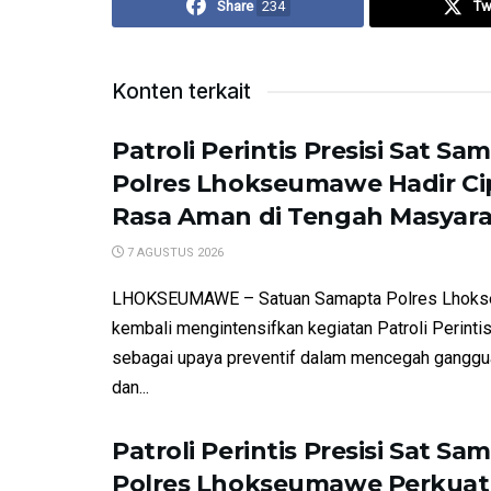
Share
234
Tw
Konten terkait
Patroli Perintis Presisi Sat Sa
Polres Lhokseumawe Hadir C
Rasa Aman di Tengah Masyar
7 AGUSTUS 2026
LHOKSEUMAWE – Satuan Samapta Polres Lhok
kembali mengintensifkan kegiatan Patroli Perintis
sebagai upaya preventif dalam mencegah gangg
dan...
Patroli Perintis Presisi Sat Sa
Polres Lhokseumawe Perkuat