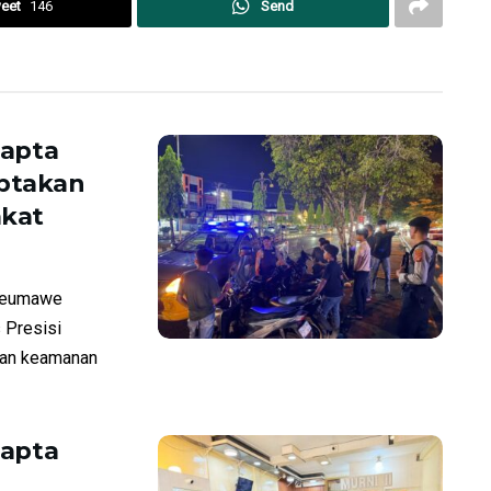
eet
146
Send
mapta
iptakan
akat
seumawe
 Presisi
uan keamanan
mapta