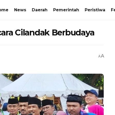
ome
News
Daerah
Pemerintah
Peristiwa
F
ara Cilandak Berbudaya
A
A