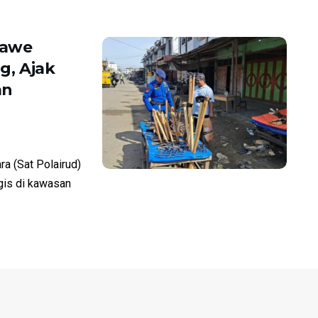
mawe
g, Ajak
an
a (Sat Polairud)
gis di kawasan