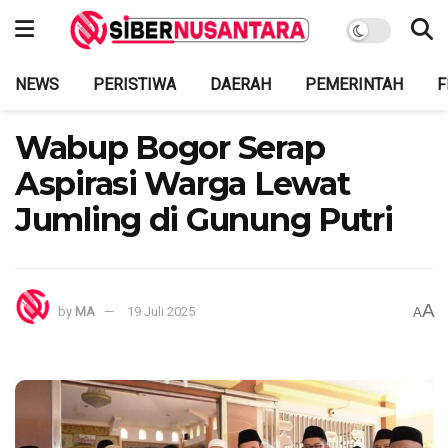
NEWS
PERISTIWA
DAERAH
PEMERINTAH
F
Wabup Bogor Serap
Aspirasi Warga Lewat
Jumling di Gunung Putri
A
by
MA
19 Juli 2025
A