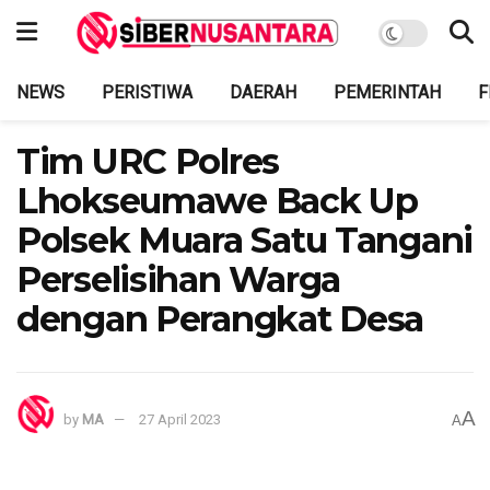
NEWS
PERISTIWA
DAERAH
PEMERINTAH
F
Tim URC Polres
Lhokseumawe Back Up
Polsek Muara Satu Tangani
Perselisihan Warga
dengan Perangkat Desa
A
by
MA
27 April 2023
A