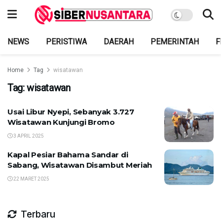
NEWS
PERISTIWA
DAERAH
PEMERINTAH
F
Home
Tag
wisatawan
Tag:
wisatawan
Usai Libur Nyepi, Sebanyak 3.727
Wisatawan Kunjungi Bromo
3 APRIL 2025
Kapal Pesiar Bahama Sandar di
Sabang, Wisatawan Disambut Meriah
22 MARET 2025
Terbaru