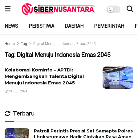
NEWS
PERISTIWA
DAERAH
PEMERINTAH
F
Home
Tag
Digital Menuju Indonesia Emas 2045
Tag:
Digital Menuju Indonesia Emas 2045
Kolaborasi Kominfo – APTDI:
Mengembangkan Talenta Digital
Menuju Indonesia Emas 2045
23 JULI 2024
Terbaru
Patroli Perintis Presisi Sat Samapta Polres
Lhokseumawe Hadir Ciptakan Rasa Aman