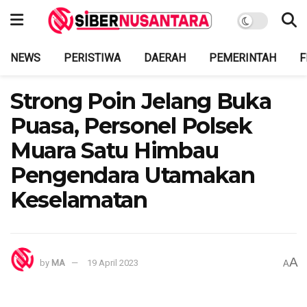
NEWS
PERISTIWA
DAERAH
PEMERINTAH
F
Strong Poin Jelang Buka
Puasa, Personel Polsek
Muara Satu Himbau
Pengendara Utamakan
Keselamatan
A
by
MA
19 April 2023
A