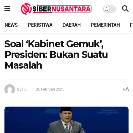
NEWS
PERISTIWA
DAERAH
PEMERINTAH
F
Soal ‘Kabinet Gemuk’,
Presiden: Bukan Suatu
Masalah
A
by
FL
26 Februari 2025
A