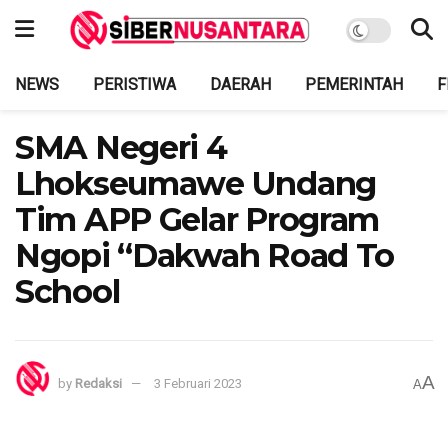
NEWS
PERISTIWA
DAERAH
PEMERINTAH
F
SMA Negeri 4
Lhokseumawe Undang
Tim APP Gelar Program
Ngopi “Dakwah Road To
School
A
by
Redaksi
3 Februari 2023
A