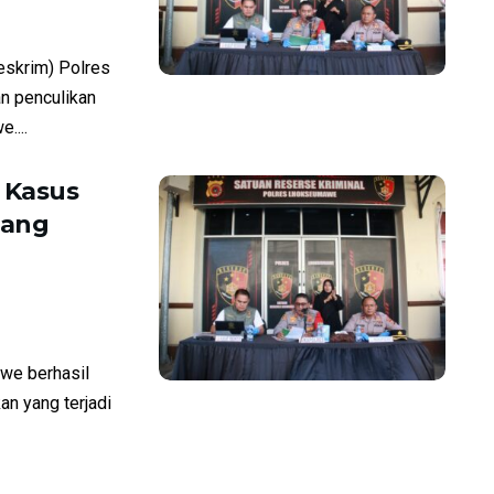
skrim) Polres
n penculikan
....
 Kasus
tang
e berhasil
n yang terjadi