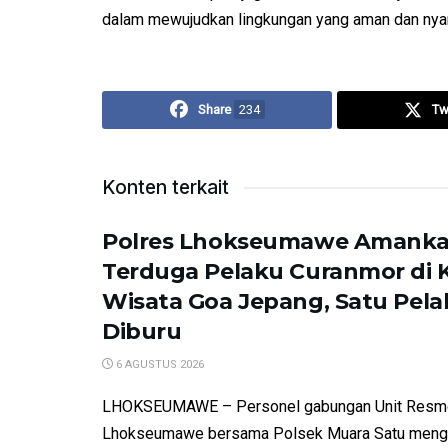
dalam mewujudkan lingkungan yang aman dan ny
Share
234
Tw
Konten terkait
Polres Lhokseumawe Amank
Terduga Pelaku Curanmor di
Wisata Goa Jepang, Satu Pela
Diburu
6 AGUSTUS 2026
LHOKSEUMAWE – Personel gabungan Unit Resm
Lhokseumawe bersama Polsek Muara Satu meng