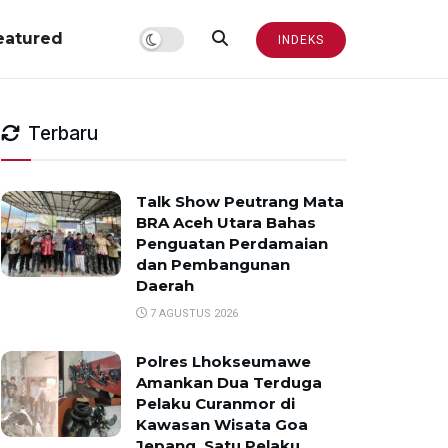
eatured
INDEKS
Terbaru
Talk Show Peutrang Mata
BRA Aceh Utara Bahas
Penguatan Perdamaian
dan Pembangunan
Daerah
7 AGUSTUS 2026
Polres Lhokseumawe
Amankan Dua Terduga
Pelaku Curanmor di
Kawasan Wisata Goa
Jepang, Satu Pelaku