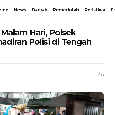
ome
News
Daerah
Pemerintah
Peristiwa
F
 Malam Hari, Polsek
diran Polisi di Tengah
A
A