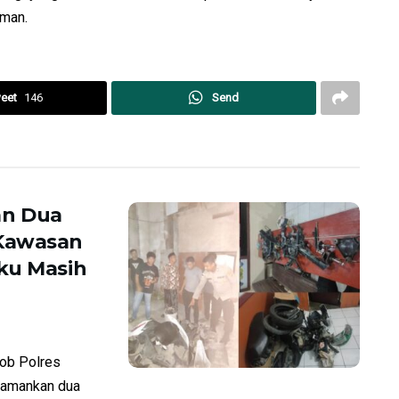
aman.
eet
146
Send
an Dua
 Kawasan
ku Masih
ob Polres
amankan dua