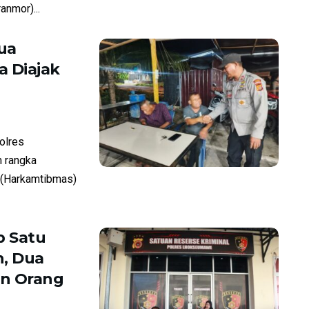
anmor)...
ua
 Diajak
olres
 rangka
 (Harkamtibmas)
 Satu
, Dua
an Orang