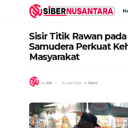
H
Sisir Titik Rawan pada
Samudera Perkuat Keha
Masyarakat
by
MA
10 Juni 2026
in
News