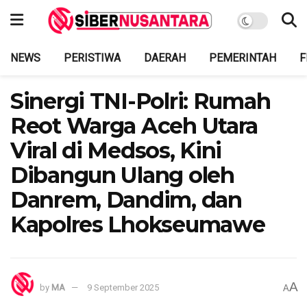
NEWS
PERISTIWA
DAERAH
PEMERINTAH
F
Sinergi TNI-Polri: Rumah
Reot Warga Aceh Utara
Viral di Medsos, Kini
Dibangun Ulang oleh
Danrem, Dandim, dan
Kapolres Lhokseumawe
A
by
MA
9 September 2025
A