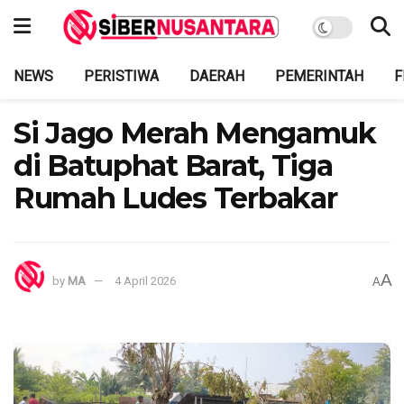
NEWS
PERISTIWA
DAERAH
PEMERINTAH
F
Si Jago Merah Mengamuk
di Batuphat Barat, Tiga
Rumah Ludes Terbakar
A
by
MA
4 April 2026
A