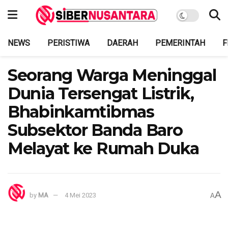
NEWS
PERISTIWA
DAERAH
PEMERINTAH
F
Seorang Warga Meninggal
Dunia Tersengat Listrik,
Bhabinkamtibmas
Subsektor Banda Baro
Melayat ke Rumah Duka
A
by
MA
4 Mei 2023
A