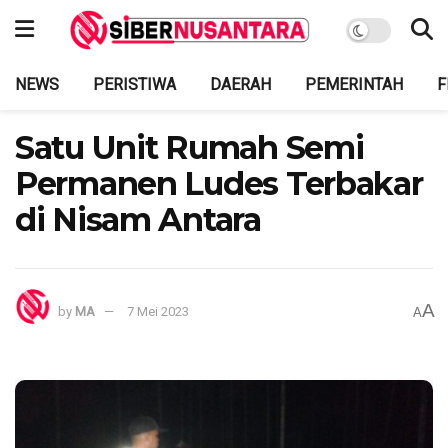
NEWS
PERISTIWA
DAERAH
PEMERINTAH
F
Satu Unit Rumah Semi
Permanen Ludes Terbakar
di Nisam Antara
A
by
MA
7 Mei 2023
A