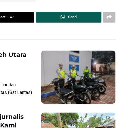
eet
147
Send
eh Utara
liar dan
ntas (Sat Lantas)
urnalis
“Kami