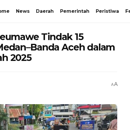
ome
News
Daerah
Pemerintah
Peristiwa
F
kseumawe Tindak 15
 Medan–Banda Aceh dalam
ah 2025
A
A