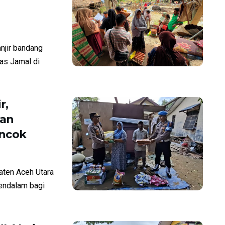
njir bandang
ias Jamal di
r,
kan
ncok
aten Aceh Utara
endalam bagi