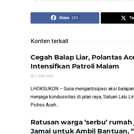
Share
235
Tw
Konten terkait
Cegah Balap Liar, Polantas Ac
Intensifkan Patroli Malam
7 JUNI 2026
​LHOKSUKON – Guna mengantisipasi aksi balapan 
menjaga kondusivitas di jalan raya, Satuan Lalu Li
Polres Aceh...
Ratusan warga ‘serbu’ rumah j
Jamal untuk Ambil Bantuan, 