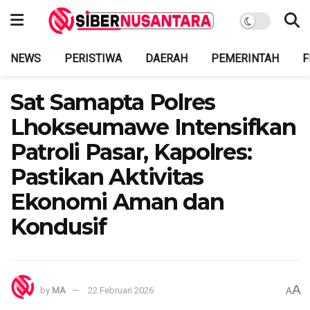
NEWS
PERISTIWA
DAERAH
PEMERINTAH
F
Sat Samapta Polres
Lhokseumawe Intensifkan
Patroli Pasar, Kapolres:
Pastikan Aktivitas
Ekonomi Aman dan
Kondusif
A
by
MA
22 Februari 2026
A