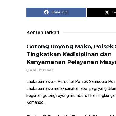
Share
234
Tw
Konten terkait
Gotong Royong Mako, Polsek
Tingkatkan Kedisiplinan dan
Kenyamanan Pelayanan Masy
8 AGUSTUS 2026
Lhokseumawe – Personel Polsek Samudera Pol
Lhokseumawe melaksanakan apel pagi yang dilan
kegiatan gotong royong membersihkan lingkunga
Komando...