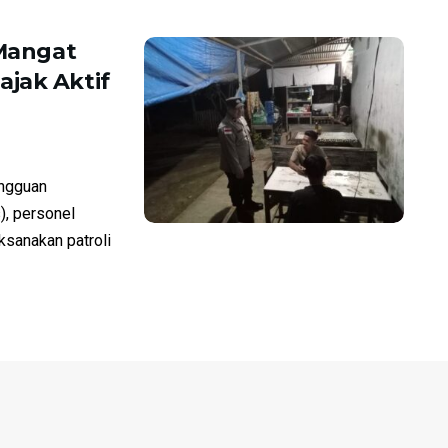
 Mangat
jak Aktif
ngguan
), personel
sanakan patroli