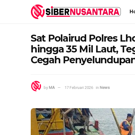
H
Sat Polairud Polres L
hingga 35 Mil Laut, T
Cegah Penyelundupa
by
MA
17 Februari 2026
in
News