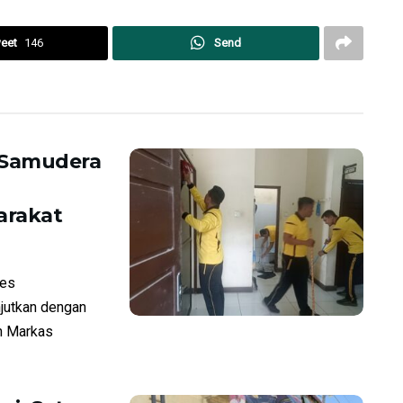
eet
146
Send
 Samudera
arakat
res
jutkan dengan
n Markas