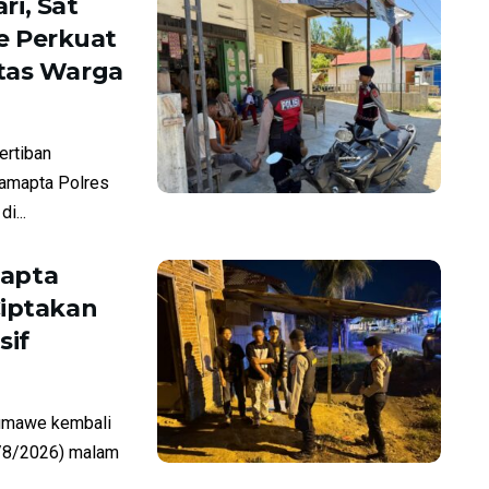
ri, Sat
e Perkuat
itas Warga
rtiban
Samapta Polres
i...
mapta
Ciptakan
sif
umawe kembali
7/8/2026) malam