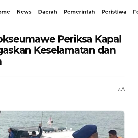
ome
News
Daerah
Pemerintah
Peristiwa
F
hokseumawe Periksa Kapal
egaskan Keselamatan dan
n
A
A