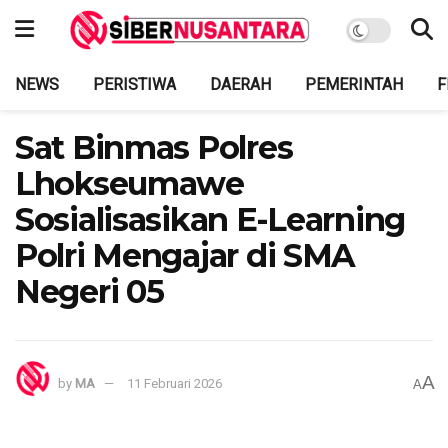
NEWS
PERISTIWA
DAERAH
PEMERINTAH
F
Sat Binmas Polres
Lhokseumawe
Sosialisasikan E-Learning
Polri Mengajar di SMA
Negeri 05
A
by
MA
11 Februari 2026
A