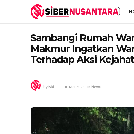
H
Sambangi Rumah Warga
Makmur Ingatkan Wa
Terhadap Aksi Kejaha
by
MA
10 Mei 2023
in
News