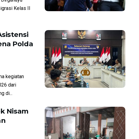
grasi Kelas II
sistensi
ena Polda
a kegiatan
26 dari
 di...
ek Nisam
an