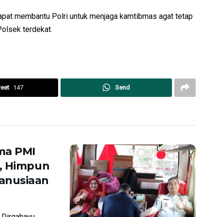
pat membantu Polri untuk menjaga kamtibmas agat tetap
olsek terdekat.
eet
147
Send
ma PMI
h, Himpun
anusiaan
Dirgahayu