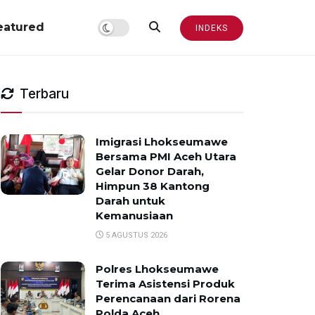
eatured
INDEKS
Terbaru
Imigrasi Lhokseumawe
Bersama PMI Aceh Utara
Gelar Donor Darah,
Himpun 38 Kantong
Darah untuk
Kemanusiaan
5 AGUSTUS 2026
Polres Lhokseumawe
Terima Asistensi Produk
Perencanaan dari Rorena
Polda Aceh