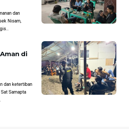
manan dan
lsek Nisam,
is...
 Aman di
 dan ketertiban
l Sat Samapta
.