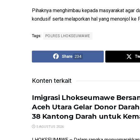
Pihaknya menghimbau kepada masyarakat agar da
kondusif serta melaporkan hal yang menonjol ke P
Tags:
POLRES LHOKSEUMAWE
Share
234
Tw
Konten terkait
Imigrasi Lhokseumawe Bersa
Aceh Utara Gelar Donor Dara
38 Kantong Darah untuk Kem
5 AGUSTUS 2026
LHOKSEUMAWE – Dalam rangka menyemarakkan 