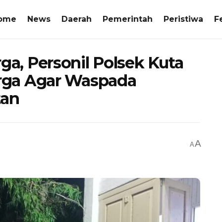
ome
News
Daerah
Pemerintah
Peristiwa
F
, Personil Polsek Kuta
rga Agar Waspada
tan
A
A