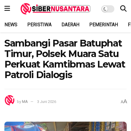
NEWS
PERISTIWA
DAERAH
PEMERINTAH
F
Sambangi Pasar Batuphat
Timur, Polsek Muara Satu
Perkuat Kamtibmas Lewat
Patroli Dialogis
A
by
MA
3 Juni 2026
A