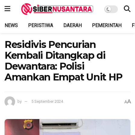
NEWS
PERISTIWA
DAERAH
PEMERINTAH
F
Residivis Pencurian
Kembali Ditangkap di
Dewantara: Polisi
Amankan Empat Unit HP
A
by
5 September 2024
A