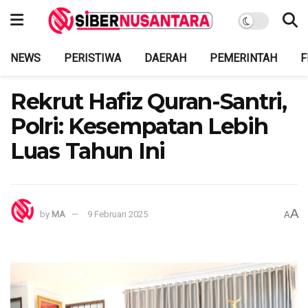
NEWS
PERISTIWA
DAERAH
PEMERINTAH
F
Rekrut Hafiz Quran-Santri,
Polri: Kesempatan Lebih
Luas Tahun Ini
A
by
MA
9 Februari 2025
A