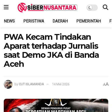
NEWS
PERISTIWA
DAERAH
PEMERINTAH
F
PWA Kecam Tindakan
Aparat terhadap Jurnalis
saat Demo JKA di Banda
Aceh
A
by
CUT ISLAMANDA
14 Mei 2026
A