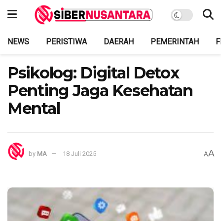
NEWS
PERISTIWA
DAERAH
PEMERINTAH
F
Psikolog: Digital Detox
Penting Jaga Kesehatan
Mental
A
by
MA
18 Juli 2025
A