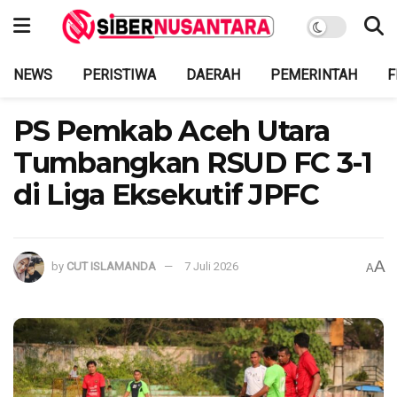
NEWS
PERISTIWA
DAERAH
PEMERINTAH
F
PS Pemkab Aceh Utara
Tumbangkan RSUD FC 3-1
di Liga Eksekutif JPFC
A
by
CUT ISLAMANDA
7 Juli 2026
A