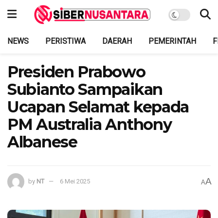
NEWS
PERISTIWA
DAERAH
PEMERINTAH
F
Presiden Prabowo
Subianto Sampaikan
Ucapan Selamat kepada
PM Australia Anthony
Albanese
A
by
NT
6 Mei 2025
A