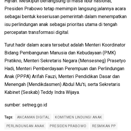
Hijriah. Meskipun berlangsung di masa libur nasional,
Presiden Prabowo tetap memimpin langsung jalannya acara
sebagai bentuk keseriusan pemerintah dalam menempatkan
isu perlindungan anak sebagai prioritas utama di tengah
percepatan transformasi digital.
Turut hadir dalam acara tersebut adalah Menteri Koordinator
Bidang Pembangunan Manusia dan Kebudayaan (PMK)
Pratikno, Menteri Sekretaris Negara (Mensesneg) Prasetyo
Hadi, Menteri Pemberdayaan Perempuan dan Perlindungan
Anak (PPPA) Arifah Fauzi, Menteri Pendidikan Dasar dan
Menengah (Mendikdasmen) Abdul Mu’ti, serta Sekretaris
Kabinet (Seskab) Teddy Indra Wijaya.
sumber: setneg.go.id
Tags:
ANCAMAN DIGITAL
KOMITMEN LINDUNGI ANAK
PERLINDUNGAN ANAK
PRESIDEN PRABOWO
RESMIKAN PP