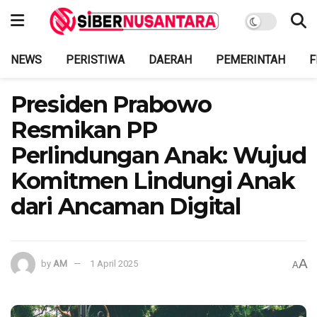
NEWS
PERISTIWA
DAERAH
PEMERINTAH
F
Presiden Prabowo
Resmikan PP
Perlindungan Anak: Wujud
Komitmen Lindungi Anak
dari Ancaman Digital
A
by
AM
1 April 2025
A