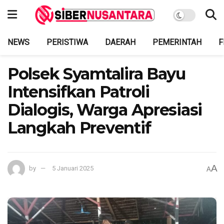
NEWS
PERISTIWA
DAERAH
PEMERINTAH
F
Polsek Syamtalira Bayu
Intensifkan Patroli
Dialogis, Warga Apresiasi
Langkah Preventif
A
by
5 Januari 2025
A