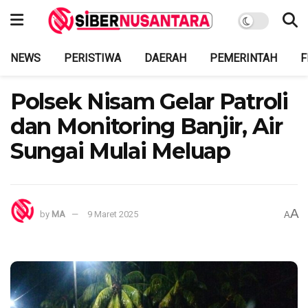
NEWS
PERISTIWA
DAERAH
PEMERINTAH
F
Polsek Nisam Gelar Patroli
dan Monitoring Banjir, Air
Sungai Mulai Meluap
A
by
MA
9 Maret 2025
A