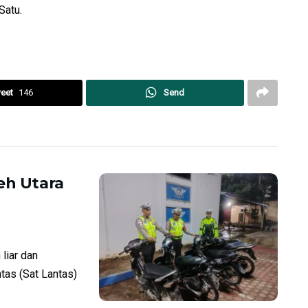
Satu.
eet
146
Send
eh Utara
liar dan
ntas (Sat Lantas)