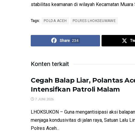
stabilitas keamanan di wilayah Kecamatan Muara 
Tags:
POLDA ACEH
POLRES LHOKSEUMAWE
Share
234
Tw
Konten terkait
Cegah Balap Liar, Polantas Ac
Intensifkan Patroli Malam
7 JUNI 2026
​LHOKSUKON – Guna mengantisipasi aksi balapan 
menjaga kondusivitas di jalan raya, Satuan Lalu Li
Polres Aceh...