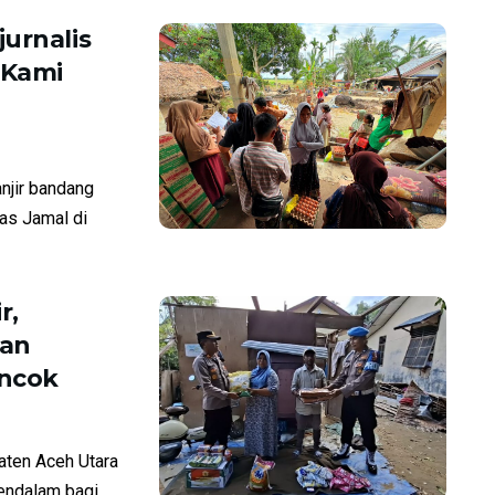
urnalis
“Kami
njir bandang
ias Jamal di
r,
kan
ncok
aten Aceh Utara
endalam bagi