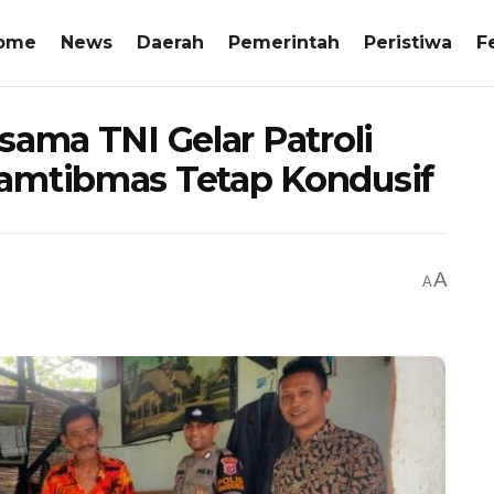
ome
News
Daerah
Pemerintah
Peristiwa
F
sama TNI Gelar Patroli
amtibmas Tetap Kondusif
A
A