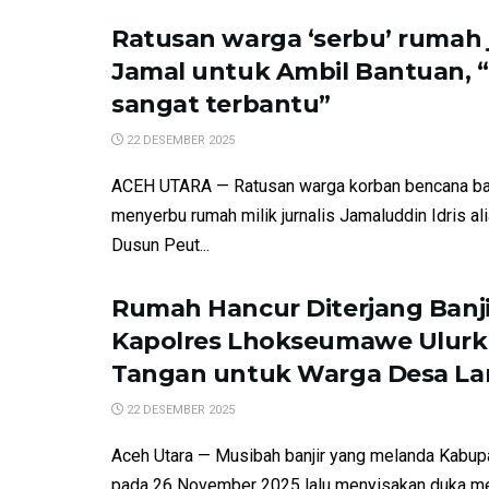
Ratusan warga ‘serbu’ rumah j
Jamal untuk Ambil Bantuan, 
sangat terbantu”
22 DESEMBER 2025
ACEH UTARA — Ratusan warga korban bencana ba
menyerbu rumah milik jurnalis Jamaluddin Idris al
Dusun Peut...
Rumah Hancur Diterjang Banji
Kapolres Lhokseumawe Ulur
Tangan untuk Warga Desa La
22 DESEMBER 2025
Aceh Utara — Musibah banjir yang melanda Kabup
pada 26 November 2025 lalu menyisakan duka m