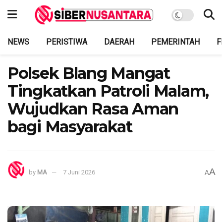
NEWS
PERISTIWA
DAERAH
PEMERINTAH
F
Polsek Blang Mangat
Tingkatkan Patroli Malam,
Wujudkan Rasa Aman
bagi Masyarakat
A
by
MA
7 Juni 2026
A