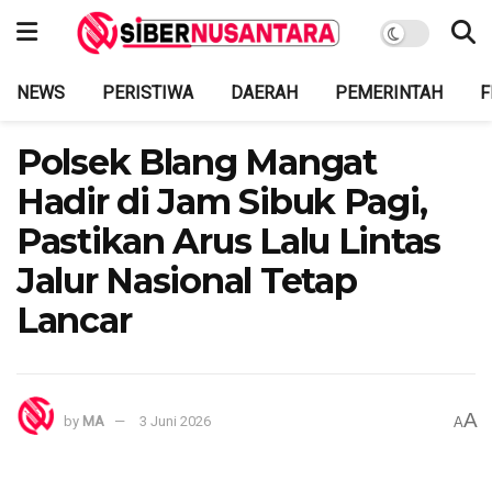
NEWS
PERISTIWA
DAERAH
PEMERINTAH
F
Polsek Blang Mangat
Hadir di Jam Sibuk Pagi,
Pastikan Arus Lalu Lintas
Jalur Nasional Tetap
Lancar
A
by
MA
3 Juni 2026
A