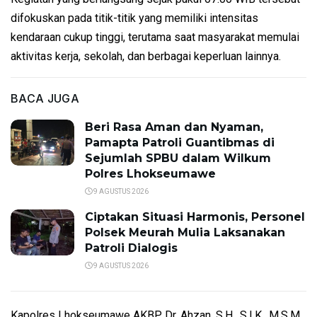
difokuskan pada titik-titik yang memiliki intensitas
kendaraan cukup tinggi, terutama saat masyarakat memulai
aktivitas kerja, sekolah, dan berbagai keperluan lainnya.
BACA JUGA
Beri Rasa Aman dan Nyaman,
Pamapta Patroli Guantibmas di
Sejumlah SPBU dalam Wilkum
Polres Lhokseumawe
9 AGUSTUS 2026
Ciptakan Situasi Harmonis, Personel
Polsek Meurah Mulia Laksanakan
Patroli Dialogis
9 AGUSTUS 2026
Kapolres Lhokseumawe AKBP Dr. Ahzan, S.H., S.I.K., M.S.M.,