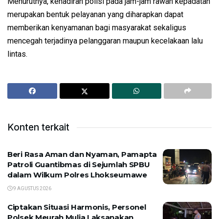
Menurutnya, kehadiran polisi pada jam-jam rawan kepadatan
merupakan bentuk pelayanan yang diharapkan dapat
memberikan kenyamanan bagi masyarakat sekaligus
mencegah terjadinya pelanggaran maupun kecelakaan lalu
lintas.
Konten terkait
Beri Rasa Aman dan Nyaman, Pamapta
Patroli Guantibmas di Sejumlah SPBU
dalam Wilkum Polres Lhokseumawe
9 AGUSTUS 2026
Ciptakan Situasi Harmonis, Personel
Polsek Meurah Mulia Laksanakan