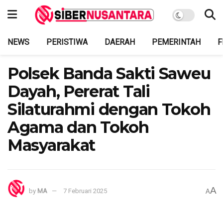
NEWS
PERISTIWA
DAERAH
PEMERINTAH
F
Polsek Banda Sakti Saweu
Dayah, Pererat Tali
Silaturahmi dengan Tokoh
Agama dan Tokoh
Masyarakat
A
by
MA
7 Februari 2025
A