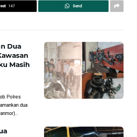
eet
147
Send
an Dua
 Kawasan
ku Masih
ob Polres
amankan dua
anmor)...
ua