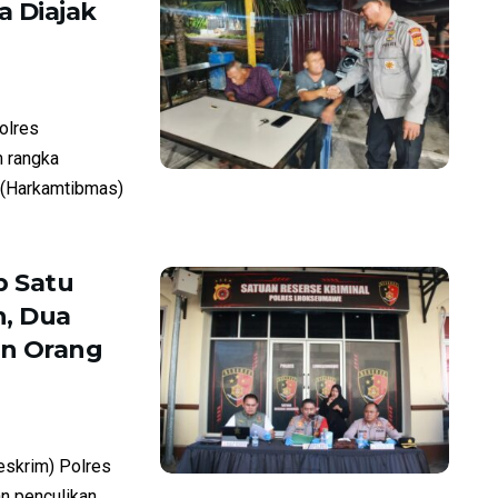
 Diajak
olres
 rangka
 (Harkamtibmas)
 Satu
, Dua
an Orang
skrim) Polres
n penculikan