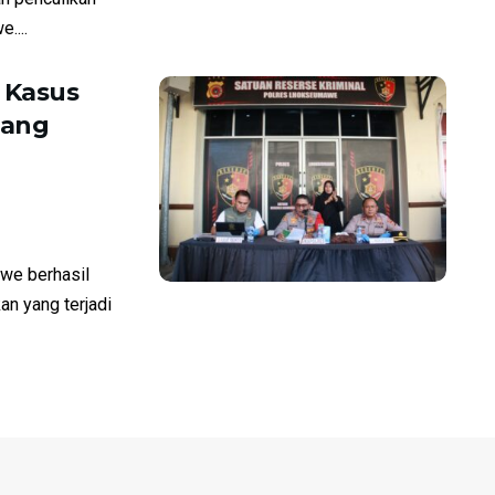
....
 Kasus
tang
e berhasil
n yang terjadi