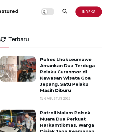
eatured
INDEKS
Terbaru
Polres Lhokseumawe
Amankan Dua Terduga
Pelaku Curanmor di
Kawasan Wisata Goa
Jepang, Satu Pelaku
Masih Diburu
6 AGUSTUS 2026
Patroli Malam Polsek
Muara Dua Perkuat
Harkamtibmas, Warga
Diajak Jaga Keamanan