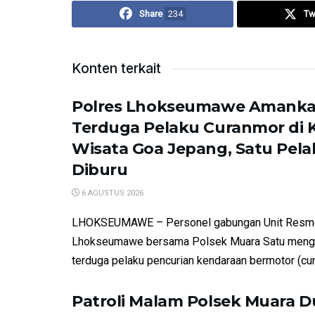
Share
234
Tw
Konten terkait
Polres Lhokseumawe Amank
Terduga Pelaku Curanmor di
Wisata Goa Jepang, Satu Pela
Diburu
6 AGUSTUS 2026
LHOKSEUMAWE – Personel gabungan Unit Resm
Lhokseumawe bersama Polsek Muara Satu meng
terduga pelaku pencurian kendaraan bermotor (cur
Patroli Malam Polsek Muara D