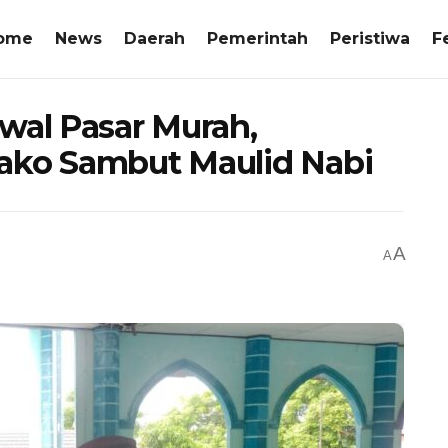
ome
News
Daerah
Pemerintah
Peristiwa
F
wal Pasar Murah,
ako Sambut Maulid Nabi
A
A