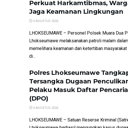
Perkuat Harkamtibmas, Warga
Jaga Keamanan Lingkungan
6 AGUSTUS 2026
LHOKSEUMAWE – Personel Polsek Muara Dua P
Lhokseumawe melaksanakan patroli malam dalam
memelihara keamanan dan ketertiban masyarakat
di...
Polres Lhokseumawe Tangkap
Tersangka Dugaan Penculikan
Pelaku Masuk Daftar Pencari
(DPO)
6 AGUSTUS 2026
LHOKSEUMAWE – Satuan Reserse Kriminal (Satre
Lhokseumawe berhasil mengungkap kasus dugaa