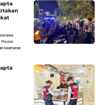
mapta
iptakan
akat
seumawe
 Presisi
uan keamanan
mapta