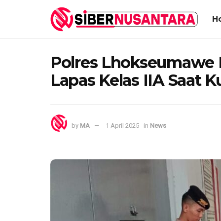
H
Polres Lhokseumawe 
Lapas Kelas IIA Saat K
by
MA
1 April 2025
in
News