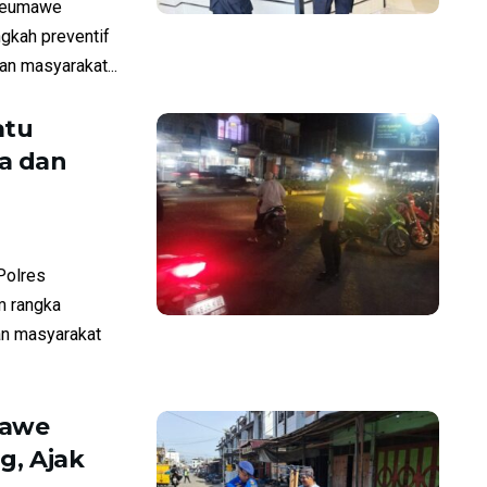
seumawe
ngkah preventif
n masyarakat...
atu
a dan
Polres
m rangka
an masyarakat
mawe
g, Ajak