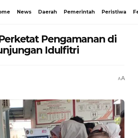
ome
News
Daerah
Pemerintah
Peristiwa
F
Perketat Pengamanan di
unjungan Idulfitri
A
A