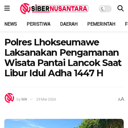
NEWS
PERISTIWA
DAERAH
PEMERINTAH
F
Polres Lhokseumawe
Laksanakan Pengamanan
Wisata Pantai Lancok Saat
Libur Idul Adha 1447 H
A
by
MA
29 Mei 2026
A