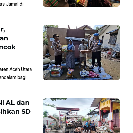
ias Jamal di
r,
kan
ncok
aten Aceh Utara
endalam bagi
I AL dan
ihkan SD