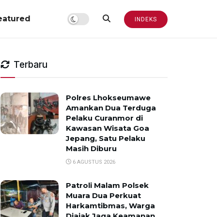
eatured
INDEKS
Terbaru
Polres Lhokseumawe
Amankan Dua Terduga
Pelaku Curanmor di
Kawasan Wisata Goa
Jepang, Satu Pelaku
Masih Diburu
6 AGUSTUS 2026
Patroli Malam Polsek
Muara Dua Perkuat
Harkamtibmas, Warga
Diajak Jaga Keamanan