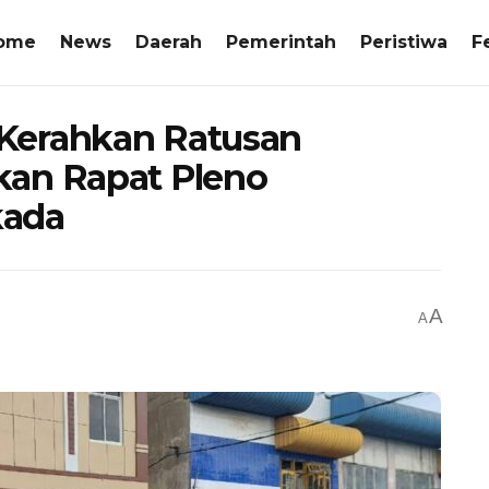
ome
News
Daerah
Pemerintah
Peristiwa
F
Kerahkan Ratusan
kan Rapat Pleno
kada
A
A