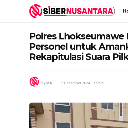
H
Polres Lhokseumawe 
Personel untuk Aman
Rekapitulasi Suara Pil
by
MA
2 Desember 2024
in
Polri