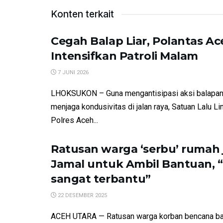
Konten terkait
Cegah Balap Liar, Polantas Ac
Intensifkan Patroli Malam
7 JUNI 2026
​LHOKSUKON – Guna mengantisipasi aksi balapan 
menjaga kondusivitas di jalan raya, Satuan Lalu Li
Polres Aceh...
Ratusan warga ‘serbu’ rumah j
Jamal untuk Ambil Bantuan, 
sangat terbantu”
22 DESEMBER 2025
ACEH UTARA — Ratusan warga korban bencana ba