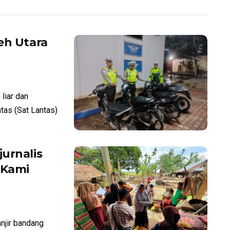
eh Utara
liar dan
ntas (Sat Lantas)
urnalis
“Kami
njir bandang