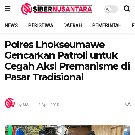
NEWS
PERISTIWA
DAERAH
PEMERINTAH
F
Polres Lhokseumawe
Gencarkan Patroli untuk
Cegah Aksi Premanisme di
Pasar Tradisional
A
by
MA
8 April 2025
A